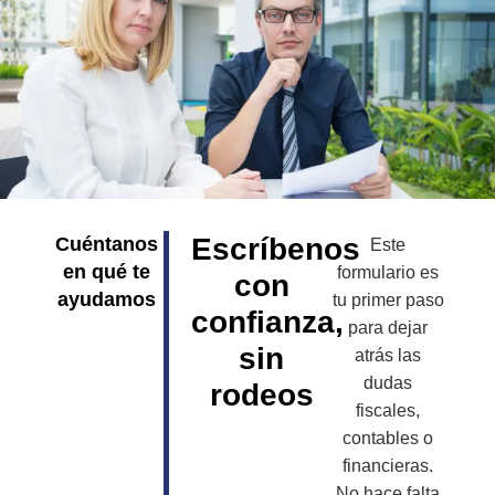
Escríbenos
Cuéntanos
Este
en qué te
formulario es
con
ayudamos
tu primer paso
confianza,
para dejar
sin
atrás las
dudas
rodeos
fiscales,
contables o
financieras.
No hace falta